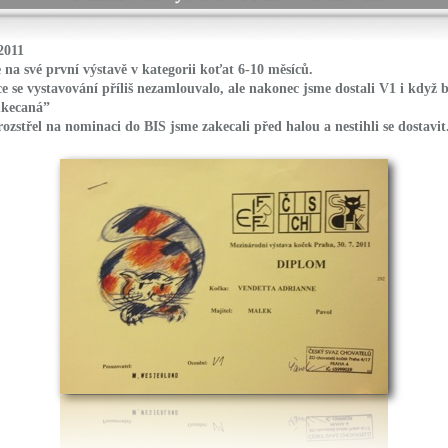
2011
 na své první výstavě v kategorii koťat 6-10 měsíců.
e se vystavování příliš nezamlouvalo, ale nakonec jsme dostali V1 i když 
ukecaná”
ozstřel na nominaci do BIS jsme zakecali před halou a nestihli se dostavit