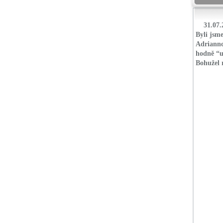
31.07.
Byli jsme
Adriannc
hodně “
Bohužel r