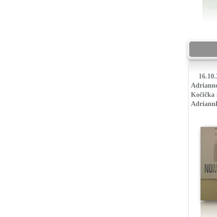
16.10.
Adrianne
Kočička 
Adriannk