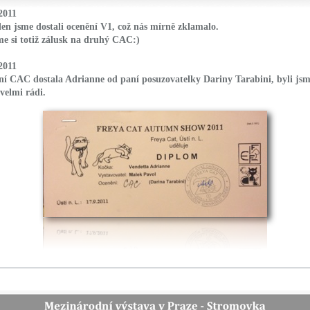
2011
den jsme dostali ocenění V1, což nás mírně zklamalo.
sme si totiž zálusk na druhý CAC:)
2011
ní CAC dostala Adrianne od paní posuzovatelky Dariny Tarabini, byli js
velmi rádi.