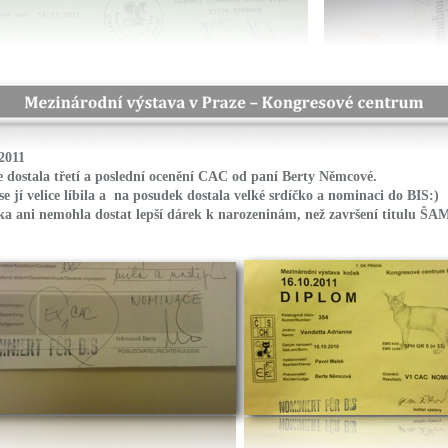
2011
 dostala třetí a poslední ocenění CAC od paní Berty Němcové.
se jí velice líbila a na posudek dostala velké srdíčko a nominaci do BIS:)
a ani nemohla dostat lepší dárek k narozeninám, než završení titulu Š